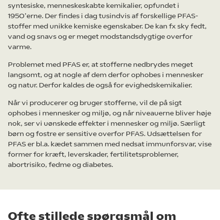
syntesiske, menneskeskabte kemikalier, opfundet i
1950’erne. Der findes i dag tusindvis af forskellige PFAS-
stoffer med unikke kemiske egenskaber. De kan fx sky fedt,
vand og snavs og er meget modstandsdygtige overfor
varme.
Problemet med PFAS er, at stofferne nedbrydes meget
langsomt, og at nogle af dem derfor ophobes i mennesker
og natur. Derfor kaldes de også for evighedskemikalier.
Når vi producerer og bruger stofferne, vil de på sigt
ophobes i mennesker og miljø, og når niveauerne bliver høje
nok, ser vi uønskede effekter i mennesker og miljø. Særligt
børn og fostre er sensitive overfor PFAS. Udsættelsen for
PFAS er bl.a. kædet sammen med nedsat immunforsvar, vise
former for kræft, leverskader, fertilitetsproblemer,
abortrisiko, fedme og diabetes.
Ofte stillede spørgsmål om