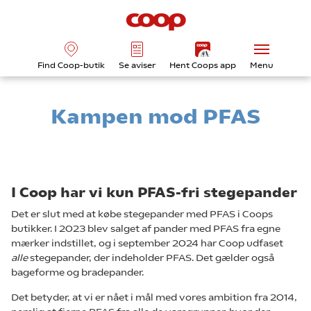
Find Coop-butik
Se aviser
Hent Coops app
Menu
Kampen mod PFAS
I Coop har vi kun PFAS-fri stegepander
Det er slut med at købe stegepander med PFAS i Coops
butikker. I 2023 blev salget af pander med PFAS fra egne
mærker indstillet, og i september 2024 har Coop udfaset
alle
stegepander, der indeholder PFAS. Det gælder også
bageforme og bradepander.
Det betyder, at vi er nået i mål med vores ambition fra 2014,