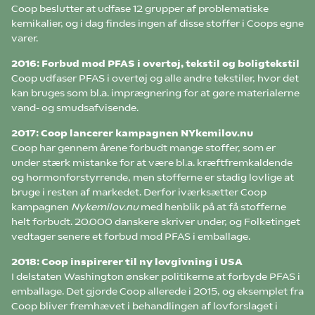
Coop beslutter at udfase 12 grupper af problematiske
kemikalier, og i dag findes ingen af disse stoffer i Coops egne
varer.
2016: Forbud mod PFAS i overtøj, tekstil og boligtekstil
Coop udfaser PFAS i overtøj og alle andre tekstiler, hvor det
kan bruges som bl.a. imprægnering for at gøre materialerne
vand- og smudsafvisende.
2017: Coop lancerer kampagnen NYkemilov.nu
Coop har gennem årene forbudt mange stoffer, som er
under stærk mistanke for at være bl.a. kræftfremkaldende
og hormonforstyrrende, men stofferne er stadig lovlige at
bruge i resten af markedet. Derfor iværksætter Coop
kampagnen
Nykemilov.nu
med henblik på at få stofferne
helt forbudt. 20.000 danskere skriver under, og Folketinget
vedtager senere et forbud mod PFAS i emballage.
2018: Coop inspirerer til ny lovgivning i USA
I delstaten Washington ønsker politikerne at forbyde PFAS i
emballage. Det gjorde Coop allerede i 2015, og eksemplet fra
Coop bliver fremhævet i behandlingen af lovforslaget i