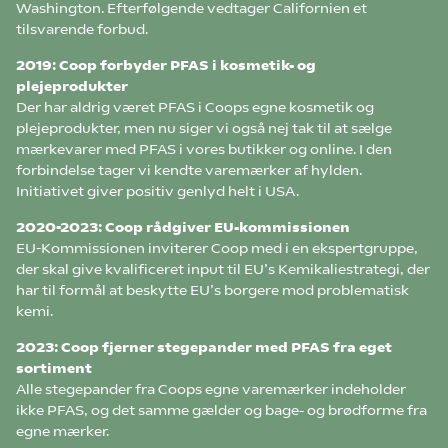
Washington. Efterfølgende vedtager Californien et
tilsvarende forbud.
2019: Coop forbyder PFAS i kosmetik- og
plejeprodukter
Der har aldrig været PFAS i Coops egne kosmetik og
plejeprodukter, men nu siger vi også nej tak til at sælge
mærkevarer med PFAS i vores butikker og online. I den
forbindelse tager vi kendte varemærker af hylden.
Initiativet giver positiv genlyd helt i USA.
2020-2023: Coop rådgiver EU-kommissionen
EU-Kommissionen inviterer Coop med i en ekspertgruppe,
der skal give kvalificeret input til EU’s Kemikaliestrategi, der
har til formål at beskytte EU’s borgere mod problematisk
kemi.
2023: Coop fjerner stegepander med PFAS fra eget
sortiment
Alle stegepander fra Coops egne varemærker indeholder
ikke PFAS, og det samme gælder og bage- og brødforme fra
egne mærker.