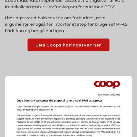
Coop indsendte i september 2023 et høringssvar til EU’s
Kemikalieargenturs lovforslag om forbud mod PFAS.
I høringssvaret bakker vi op om forbuddet, men
argumenterer også for, hvorfor et stop for brugen af PFAS
både kan og bør gå hurtigere.
Læs Coops høringssvar her