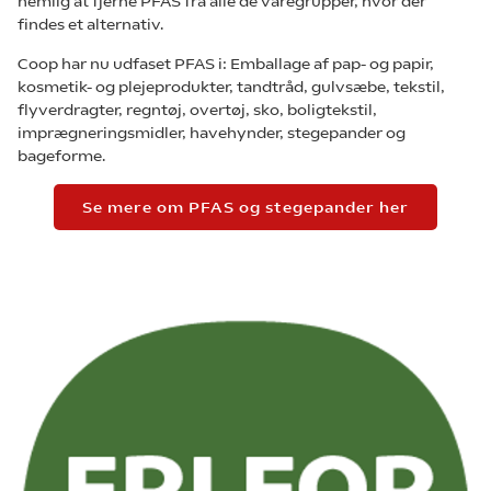
nemlig at fjerne PFAS fra alle de varegrupper, hvor der
findes et alternativ.
Coop har nu udfaset PFAS i: Emballage af pap- og papir,
kosmetik- og plejeprodukter, tandtråd, gulvsæbe, tekstil,
flyverdragter, regntøj, overtøj, sko, boligtekstil,
imprægneringsmidler, havehynder, stegepander og
bageforme.
Se mere om PFAS og stegepander her