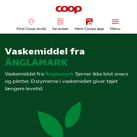
Find Coop-butik
Se aviser
Hent Coops app
Menu
Vaskemiddel fra
ÄNGLAMARK
Vaskemiddel fra
Änglamark
fjerner ikke blot snavs
og pletter. Enzymerne i vaskemidlet giver tøjet
længere levetid.