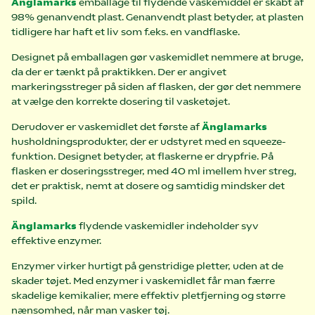
Änglamarks
emballage til flydende vaskemiddel er skabt af
98% genanvendt plast. Genanvendt plast betyder, at plasten
tidligere har haft et liv som f.eks. en vandflaske.
Designet på emballagen gør vaskemidlet nemmere at bruge,
da der er tænkt på praktikken. Der er angivet
markeringsstreger på siden af flasken, der gør det nemmere
at vælge den korrekte dosering til vasketøjet.
Derudover er vaskemidlet det første af
Änglamarks
husholdningsprodukter, der er udstyret med en squeeze-
funktion. Designet betyder, at flaskerne er drypfrie. På
flasken er doseringsstreger, med 40 ml imellem hver streg,
det er praktisk, nemt at dosere og samtidig mindsker det
spild.
Änglamarks
flydende vaskemidler indeholder syv
effektive enzymer.
Enzymer virker hurtigt på genstridige pletter, uden at de
skader tøjet. Med enzymer i vaskemidlet får man færre
skadelige kemikalier, mere effektiv pletfjerning og større
nænsomhed, når man vasker tøj.