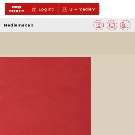
Log ind
Bliv medlem
Medlemskab