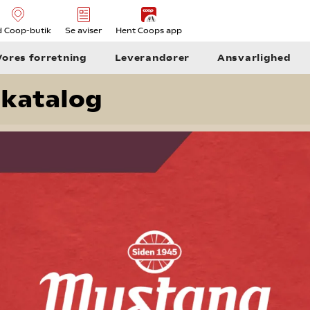
d Coop-butik
Se aviser
Hent Coops app
Vores forretning
Leverandører
Ansvarlighed
katalog