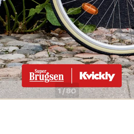
1 / 80
Coop Danmark A/S
M
Ugens aviser