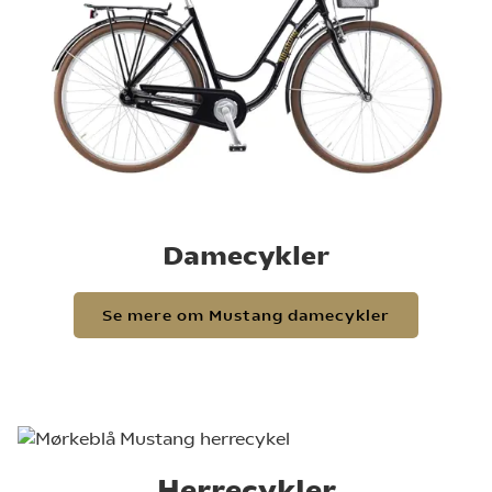
Damecykler
Se mere om Mustang damecykler
Herrecykler