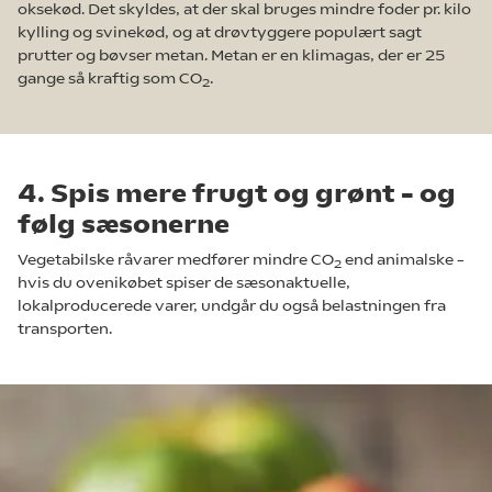
oksekød. Det skyldes, at der skal bruges mindre foder pr. kilo
kylling og svinekød, og at drøvtyggere populært sagt
prutter og bøvser metan. Metan er en klimagas, der er 25
gange så kraftig som CO
.
2
4. Spis mere frugt og grønt – og
følg sæsonerne
Vegetabilske råvarer medfører mindre CO
end animalske –
2
hvis du ovenikøbet spiser de sæsonaktuelle,
lokalproducerede varer, undgår du også belastningen fra
transporten.