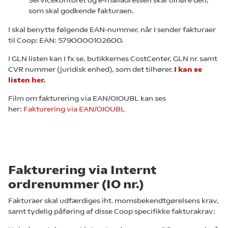
Servicekontoret og e-mailadressen skal tilhøre den,
som skal godkende fakturaen.
I skal benytte følgende EAN-nummer, når I sender fakturaer
til Coop: EAN: 5790000102600.
I GLN listen kan I fx se, butikkernes CostCenter, GLN nr. samt
CVR nummer (juridisk enhed), som det tilhører.
I kan se
listen her.
Film om fakturering via EAN/OIOUBL kan ses
her:
Fakturering via EAN/OIOUBL
Fakturering via Internt
ordrenummer (IO nr.)
Fakturaer skal udfærdiges iht. momsbekendtgørelsens krav,
samt tydelig påføring af disse Coop specifikke fakturakrav: