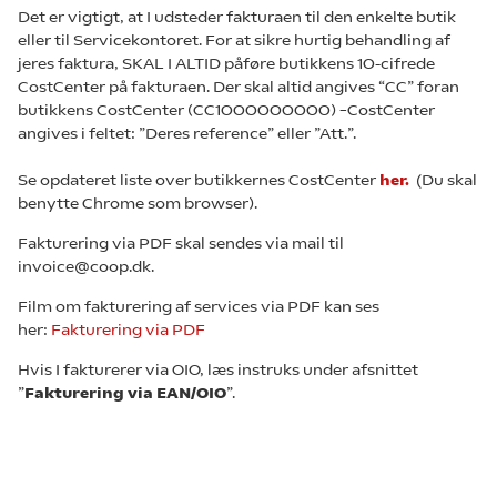
Det er vigtigt, at I udsteder fakturaen til den enkelte butik
eller til Servicekontoret. For at sikre hurtig behandling af
jeres faktura, SKAL I ALTID påføre butikkens 10-cifrede
CostCenter på fakturaen. Der skal altid angives “CC” foran
butikkens CostCenter (CC1000000000) –CostCenter
angives i feltet: ”Deres reference” eller ”Att.”.
Se opdateret liste over butikkernes CostCenter
her.
(Du skal
benytte Chrome som browser).
Fakturering via PDF skal sendes via mail til
invoice@coop.dk.
Film om fakturering af services via PDF kan ses
her:
Fakturering via PDF
Hvis I fakturerer via OIO, læs instruks under afsnittet
”
Fakturering via EAN/OIO
”.