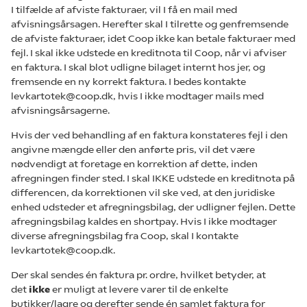
I tilfælde af afviste fakturaer, vil I få en mail med
afvisningsårsagen. Herefter skal I tilrette og genfremsende
de afviste fakturaer, idet Coop ikke kan betale fakturaer med
fejl. I skal ikke udstede en kreditnota til Coop, når vi afviser
en faktura. I skal blot udligne bilaget internt hos jer, og
fremsende en ny korrekt faktura. I bedes kontakte
levkartotek@coop.dk, hvis I ikke modtager mails med
afvisningsårsagerne.
Hvis der ved behandling af en faktura konstateres fejl i den
angivne mængde eller den anførte pris, vil det være
nødvendigt at foretage en korrektion af dette, inden
afregningen finder sted. I skal IKKE udstede en kreditnota på
differencen, da korrektionen vil ske ved, at den juridiske
enhed udsteder et afregningsbilag, der udligner fejlen. Dette
afregningsbilag kaldes en shortpay. Hvis I ikke modtager
diverse afregningsbilag fra Coop, skal I kontakte
levkartotek@coop.dk.
Der skal sendes én faktura pr. ordre, hvilket betyder, at
det
ikke
er muligt at levere varer til de enkelte
butikker/lagre og derefter sende én samlet faktura for