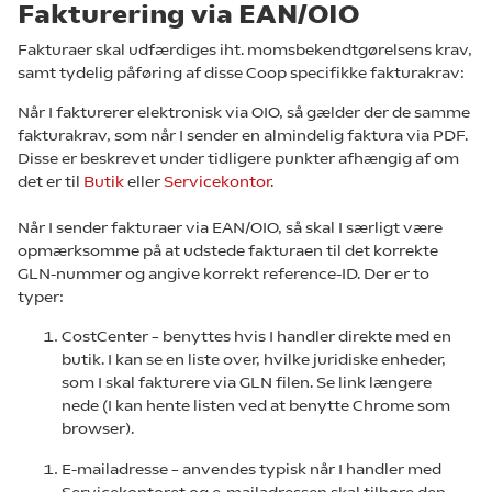
Fakturering via EAN/OIO
Fakturaer skal udfærdiges iht. momsbekendtgørelsens krav,
samt tydelig påføring af disse Coop specifikke fakturakrav:
Når I fakturerer elektronisk via OIO, så gælder der de samme
fakturakrav, som når I sender en almindelig faktura via PDF.
Disse er beskrevet under tidligere punkter afhængig af om
det er til
Butik
eller
Servicekontor
.
Når I sender fakturaer via EAN/OIO, så skal I særligt være
opmærksomme på at udstede fakturaen til det korrekte
GLN-nummer og angive korrekt reference-ID. Der er to
typer:
CostCenter – benyttes hvis I handler direkte med en
butik. I kan se en liste over, hvilke juridiske enheder,
som I skal fakturere via GLN filen. Se link længere
nede (I kan hente listen ved at benytte Chrome som
browser).
E-mailadresse – anvendes typisk når I handler med