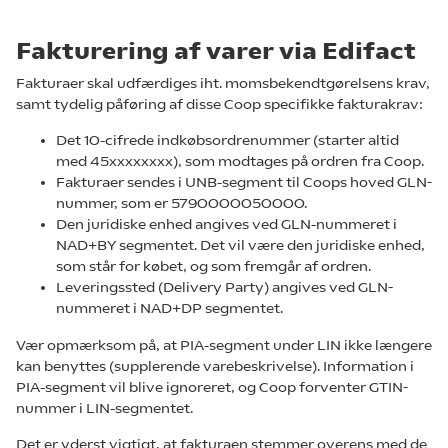
Fakturering af varer via Edifact
Fakturaer skal udfærdiges iht. momsbekendtgørelsens krav,
samt tydelig påføring af disse Coop specifikke fakturakrav:
Det 10-cifrede indkøbsordrenummer (starter altid
med 45xxxxxxxx), som modtages på ordren fra Coop.
Fakturaer sendes i UNB-segment til Coops hoved GLN-
nummer, som er 5790000050000.
Den juridiske enhed angives ved GLN-nummeret i
NAD+BY segmentet. Det vil være den juridiske enhed,
som står for købet, og som fremgår af ordren.
Leveringssted (Delivery Party) angives ved GLN-
nummeret i NAD+DP segmentet.
Vær opmærksom på, at PIA-segment under LIN ikke længere
kan benyttes (supplerende varebeskrivelse). Information i
PIA-segment vil blive ignoreret, og Coop forventer GTIN-
nummer i LIN-segmentet.
Det er
yderst vigtigt
, at fakturaen stemmer overens med de