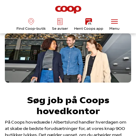
Find Coop-butik
Se aviser
Hent Coops app
Menu
Søg job på Coops
hovedkontor
På Coops hovedsæde I Albertslund handler hverdagen om
at skabe de bedste forudsætninger for, at vores knap 900
butikker lykkes. Det gælder uanset, om du arbejder med