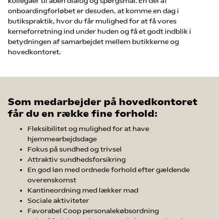
kollegaer til åben dialog og spørgsmål. En del af
onboardingforløbet er desuden, at komme en dag i
butikspraktik, hvor du får mulighed for at få vores
kerneforretning ind under huden og få et godt indblik i
betydningen af samarbejdet mellem butikkerne og
hovedkontoret.
Som medarbejder på hovedkontoret
får du en række fine forhold:
Fleksibilitet og mulighed for at have
hjemmearbejdsdage
Fokus på sundhed og trivsel
Attraktiv sundhedsforsikring​
En god løn med ordnede forhold efter gældende
overenskomst
Kantineordning med lækker mad
Sociale aktiviteter​
Favorabel Coop personalekøbsordning