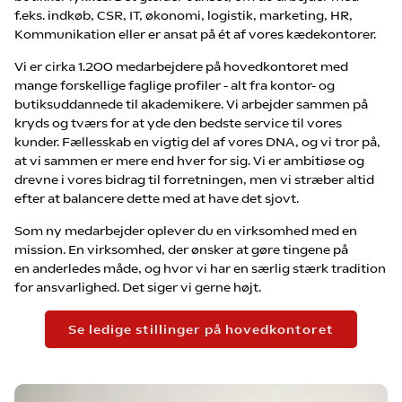
f.eks. indkøb, CSR, IT, økonomi, logistik, marketing, HR,
Kommunikation eller er ansat på ét af vores kædekontorer.
Vi er cirka 1.200 medarbejdere på hovedkontoret med
mange forskellige faglige profiler - alt fra kontor- og
butiksuddannede til akademikere. Vi arbejder sammen på
kryds og tværs for at yde den bedste service til vores
kunder. Fællesskab en vigtig del af vores DNA, og vi tror på,
at vi sammen er mere end hver for sig. Vi er ambitiøse og
drevne i vores bidrag til forretningen, men vi stræber altid
efter at balancere dette med at have det sjovt.
Som ny medarbejder oplever du en virksomhed med en
mission. En virksomhed, der ønsker at gøre tingene på
en anderledes måde, og hvor vi har en særlig stærk tradition
for ansvarlighed. Det siger vi gerne højt.
Se ledige stillinger på hovedkontoret