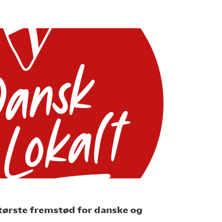
største fremstød for danske og