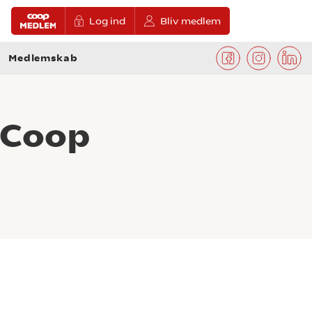
Log ind
Bliv medlem
Medlemskab
 Coop