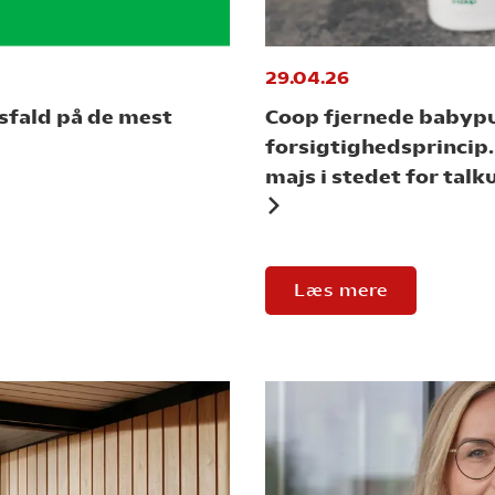
29.04.26
sfald på de mest
Coop fjernede babypu
forsigtighedsprincip
majs i stedet for tal
Læs mere