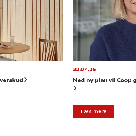
22.04.26
overskud
Med ny plan vil Coop
Læs mere