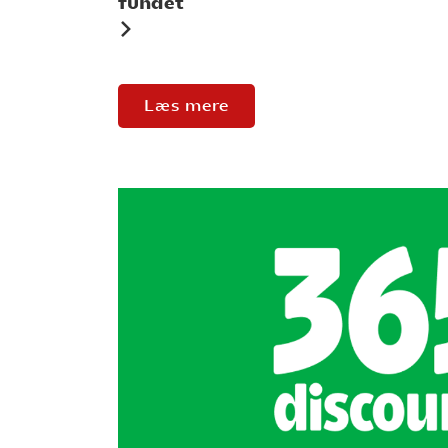
fundet
Læs mere