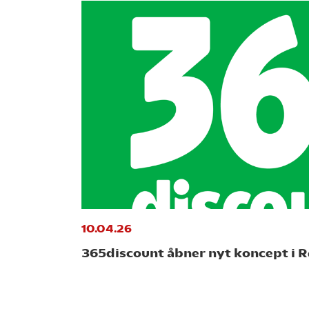
10.04.26
365discount åbner nyt koncept i 