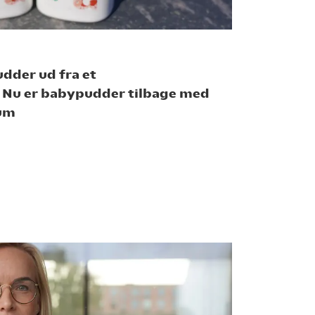
dder ud fra et
. Nu er babypudder tilbage med
kum