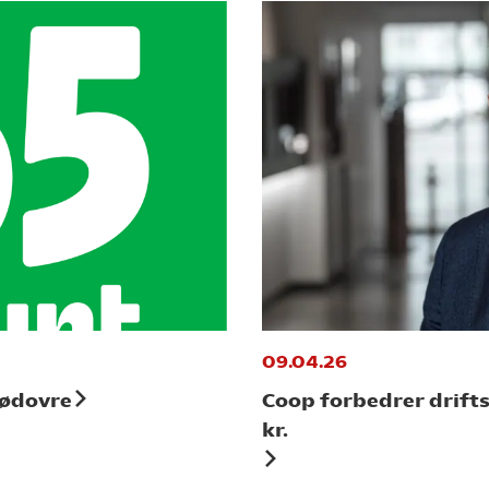
09.04.26
Rødovre
Coop forbedrer drift
kr.