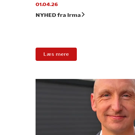
01.04.26
NYHED fra Irma
Læs mere