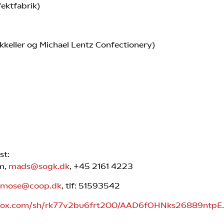
ektfabrik)
kkeller og Michael Lentz Confectionery)
st:
em,
mads@sogk.dk
, +45 2161 4223
demose@coop.dk
, tlf: 51593542
box.com/sh/rk77v2bu6frt200/AAD6fOHNks26889ntpEJ