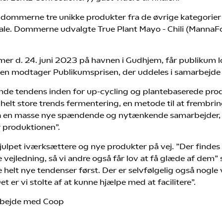
 dommerne tre unikke produkter fra de øvrige kategorier
ale. Dommerne udvalgte True Plant Mayo - Chili (Manna
mer d. 24. juni 2023 på havnen i Gudhjem, får publikum lo
ingen modtager Publikumsprisen, der uddeles i samarbej
ende tendens inden for up-cycling og plantebaserede pr
 helt store trends fermentering, en metode til at fremb
så en masse nye spændende og nytænkende samarbejder, d
 produktionen”.
julpet iværksættere og nye produkter på vej. ”Der finde
e vejledning, så vi andre også får lov at få glæde af dem” 
e helt nye tendenser først. Der er selvfølgelig også nog
 er vi stolte af at kunne hjælpe med at facilitere”.
arbejde med Coop