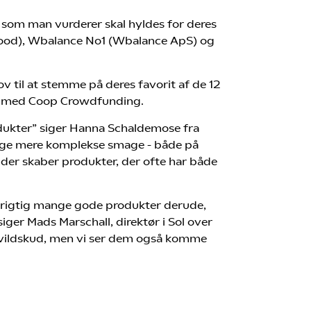
 som man vurderer skal hyldes for deres
Food), Wbalance No1 (Wbalance ApS) og
v til at stemme på deres favorit af de 12
de med Coop Crowdfunding.
odukter” siger Hanna Schaldemose fra
ringe mere komplekse smage - både på
er skaber produkter, der ofte har både
s rigtig mange gode produkter derude,
siger Mads Marschall, direktør i Sol over
le vildskud, men vi ser dem også komme