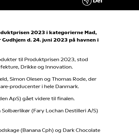
Del
roduktprisen 2023 i kategorierne Mad,
 Gudhjem d. 24. juni 2023 på havnen i
dukter til Produktprisen 2023, stod
nfekture, Drikke og Innovation.
feld, Simon Olesen og Thomas Rode, der
vare-producenter i hele Danmark.
n ApS) gået videre til finalen.
Solbærlikør (Fary Lochan Destilleri A/S)
rodskage (Banana Cph) og Dark Chocolate