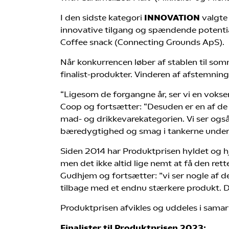
I den sidste kategori
INNOVATION
valgte
innovative tilgang og spændende potenti
Coffee snack (Connecting Grounds ApS).
Når konkurrencen løber af stablen til som
finalist-produkter. Vinderen af afstemn
“Ligesom de forgangne år, ser vi en voks
Coop og fortsætter: “Desuden er en af de
mad- og drikkevarekategorien. Vi ser og
bæredygtighed og smag i tankerne under
Siden 2014 har Produktprisen hyldet og h
men det ikke altid lige nemt at få den rett
Gudhjem og fortsætter: ”vi ser nogle af d
tilbage med et endnu stærkere produkt. Det
Produktprisen afvikles og uddeles i sam
Finalister til Produktprisen 2023: