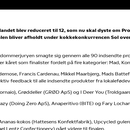
andet blev reduceret til 12, som nu skal dyste om P
alen bliver afholdt under kokkekonkurrencen Sol over
r dommerjuryen smagte sig gennem alle 90 indsendte pro
r kåret som finalister fordelt på fire kategorier: Mad, Ko
demose, Francis Cardenau, Mikkel Maarbjerg, Mads Batte
iv feedback til alle indsendte produkter fra lokaleføde
ornaio), Grøddeller (GRØD ApS) og I Deer You (Troldgaarde
zy (Doing Zero ApS), Anaperitivo (BITE) og Fary Lochan 
Ananas-kokos (Hattesens Konfektfabrik), Upcycled gule
l Lentz Confectionery) gået videre til finalen.