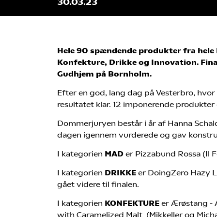
30.03.23
Hele 90 spændende produkter fra hele l
Konfekture, Drikke og Innovation. Fin
Gudhjem på Bornholm.
Efter en god, lang dag på Vesterbro, hvo
resultatet klar. 12 imponerende produkter e
Dommerjuryen består i år af Hanna Schal
dagen igennem vurderede og gav konstrukt
I kategorien
MAD
er Pizzabund Rossa (Il F
I kategorien
DRIKKE
er DoingZero Hazy La
gået videre til finalen.
I kategorien
KONFEKTURE
er Ærøstang - 
with Caramelized Malt (Mikkeller og Michae