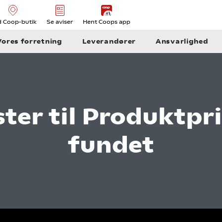
d Coop-butik
Se aviser
Hent Coops app
Vores forretning
Leverandører
Ansvarlighed
ister til Produktpr
fundet