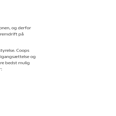
onen, og derfor
fremdrift på
tyrelse. Coops
 igangsættelse og
kre bedst mulig
: