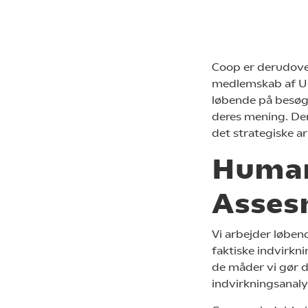
Coop er derudover
medlemskab af UN
løbende på besøg
deres mening. Der
det strategiske ar
Human
Asses
Vi arbejder løbend
faktiske indvirkn
de måder vi gør 
indvirkningsanaly