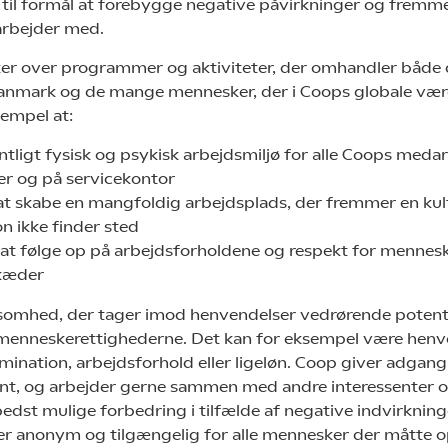
har til formål at forebygge negative påvirkninger og fremm
arbejder med.
er over programmer og aktiviteter, der omhandler både 
anmark og de mange mennesker, der i Coops globale væ
empel at:
entligt fysisk og psykisk arbejdsmiljø for alle Coops meda
ger og på servicekontor
at skabe en mangfoldig arbejdsplads, der fremmer en kul
n ikke finder sted
til at følge op på arbejdsforholdene og respekt for mennes
kæder
ksomhed, der tager imod henvendelser vedrørende potenti
 menneskerettighederne. Det kan for eksempel være henv
mination, arbejdsforhold eller ligeløn. Coop giver adgang 
ant, og arbejder gerne sammen med andre interessenter 
edst mulige forbedring i tilfælde af negative indvirkning
r anonym og tilgængelig for alle mennesker der måtte o