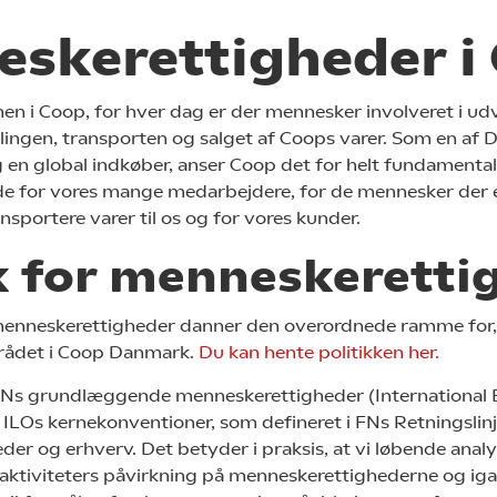
skerettigheder i
en i Coop, for hver dag er der mennesker involveret i udv
llingen, transporten og salget af Coops varer. Som en af
 en global indkøber, anser Coop det for helt fundamental
e for vores mange medarbejdere, for de mennesker der er
sportere varer til os og for vores kunder.
k for menneskeretti
 menneskerettigheder danner den overordnede ramme for,
rådet i Coop Danmark.
Du kan hente politikken her.
FNs grundlæggende menneskerettigheder (International 
 ILOs kernekonventioner, som defineret i FNs Retningslinj
er og erhverv. Det betyder i praksis, at vi løbende analy
 aktiviteters påvirkning på menneskerettighederne og i