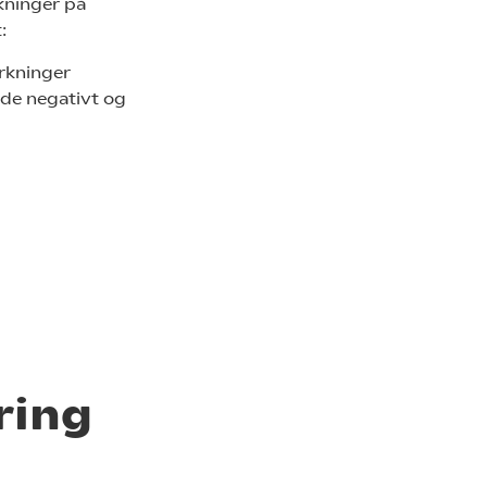
rkninger på
:
irkninger
åde negativt og
ring