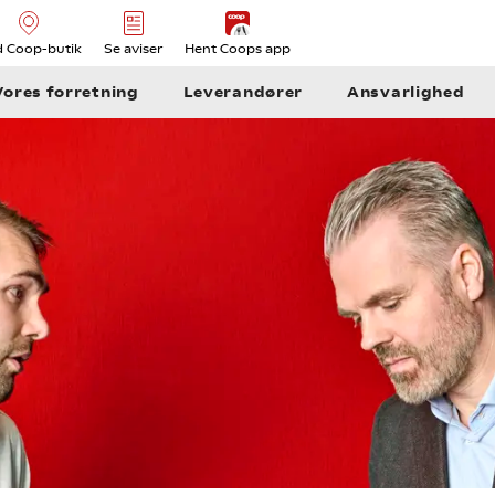
d Coop-butik
Se aviser
Hent Coops app
Vores forretning
Leverandører
Ansvarlighed