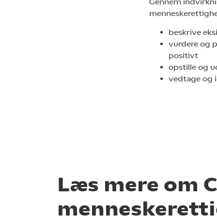
Gennem indvirkning
menneskerettighed
beskrive eks
vurdere og p
positivt
opstille og 
vedtage og 
Læs mere om C
menneskeretti