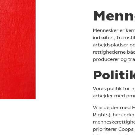
Menne
Mennesker er kern
indkøbet, fremsti
arbejdspladser og
rettighederne båd
producerer og tran
Politi
Vores politik for
arbejder med om
Vi arbejder med 
Rights), herunder
menneskerettighed
prioriterer Coops