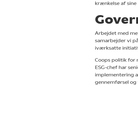
krænkelse af sine
Gover
Arbejdet med menn
samarbejder vi på
iværksatte initiati
Coops politik fo
ESG-chef har sen
implementering af
gennemførsel og f