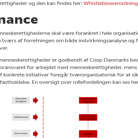
 rettigheder og den kan findes her:
Whistleblowerordning
nance
eskerettighederne skal være forankret i hele organisati
 tværs af forretningen om både indvirkningsanalyse og 
ver.
r menneskerettigheder er godkendt af Coop Danmarks bes
ioransvaret for arbejdet med menneskerettigheder, mens
 konkrete initiativer foregår tværorganisatorisk for at si
astholdelse. En oversigt over rollefordelingen kan ses her