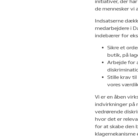
initiativer, der 
de mennesker vi 
Indsatserne dækk
medarbejdere i D
indebærer for eks
Sikre et ord
butik, på la
Arbejde for 
diskriminatio
Stille krav 
vores værdi
Vi er en åben vir
indvirkninger på
vedrørende diskri
hvor det er relev
for at skabe den b
klagemekanisme e