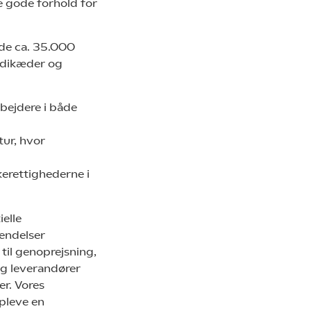
e gode forhold for
de ca. 35.000
rdikæder og
rbejdere i både
tur, hvor
kerettighederne i
elle
endelser
til genoprejsning,
og leverandører
er. Vores
pleve en