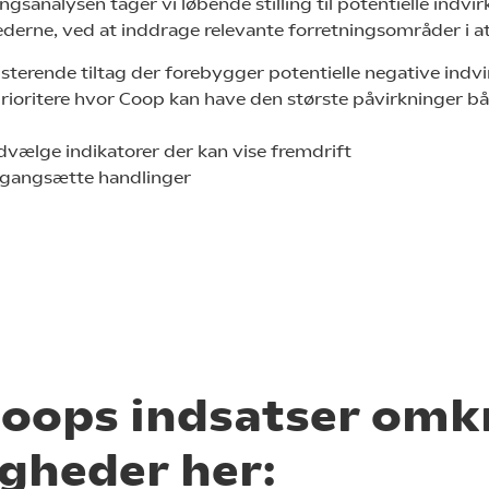
sanalysen tager vi løbende stilling til potentielle indvi
erne, ved at inddrage relevante forretningsområder i at
isterende tiltag der forebygger potentielle negative indv
rioritere hvor Coop kan have den største påvirkninger b
udvælge indikatorer der kan vise fremdrift
igangsætte handlinger
oops indsatser omk
gheder her: