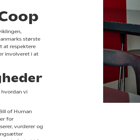
 Coop
iklingen,
 Danmarks største
t at respektere
 involveret i at
gheder
 hvordan vi
Bill of Human
er for
serer, vurderer og
gangsætter