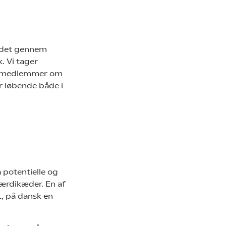
ejdet gennem
 Vi tager
og medlemmer om
r løbende både i
å potentielle og
værdikæder. En af
, på dansk en