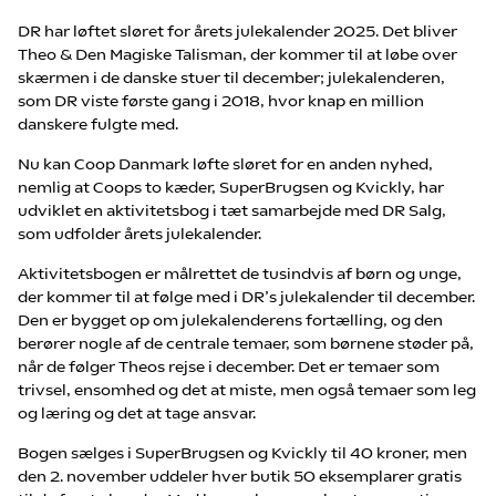
DR har løftet sløret for årets julekalender 2025. Det bliver
Theo & Den Magiske Talisman, der kommer til at løbe over
skærmen i de danske stuer til december; julekalenderen,
som DR viste første gang i 2018, hvor knap en million
danskere fulgte med.
Nu kan Coop Danmark løfte sløret for en anden nyhed,
nemlig at Coops to kæder, SuperBrugsen og Kvickly, har
udviklet en aktivitetsbog i tæt samarbejde med DR Salg,
som udfolder årets julekalender.
Aktivitetsbogen er målrettet de tusindvis af børn og unge,
der kommer til at følge med i DR’s julekalender til december.
Den er bygget op om julekalenderens fortælling, og den
berører nogle af de centrale temaer, som børnene støder på,
når de følger Theos rejse i december. Det er temaer som
trivsel, ensomhed og det at miste, men også temaer som leg
og læring og det at tage ansvar.
Bogen sælges i SuperBrugsen og Kvickly til 40 kroner, men
den 2. november uddeler hver butik 50 eksemplarer gratis