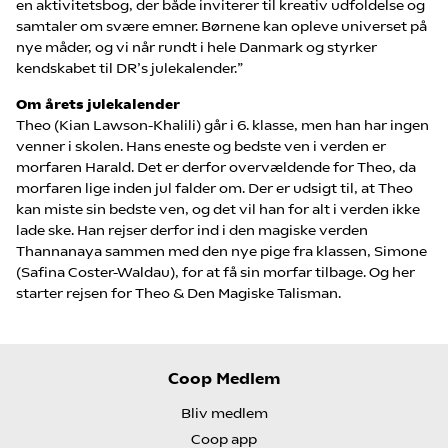
en aktivitetsbog, der både inviterer til kreativ udfoldelse og
samtaler om svære emner. Børnene kan opleve universet på
nye måder, og vi når rundt i hele Danmark og styrker
kendskabet til DR’s julekalender.”
Om årets julekalender
Theo (Kian Lawson-Khalili) går i 6. klasse, men han har ingen
venner i skolen. Hans eneste og bedste ven i verden er
morfaren Harald. Det er derfor overvældende for Theo, da
morfaren lige inden jul falder om. Der er udsigt til, at Theo
kan miste sin bedste ven, og det vil han for alt i verden ikke
lade ske. Han rejser derfor ind i den magiske verden
Thannanaya sammen med den nye pige fra klassen, Simone
(Safina Coster-Waldau), for at få sin morfar tilbage. Og her
starter rejsen for Theo & Den Magiske Talisman.
Coop Medlem
Bliv medlem
Coop app