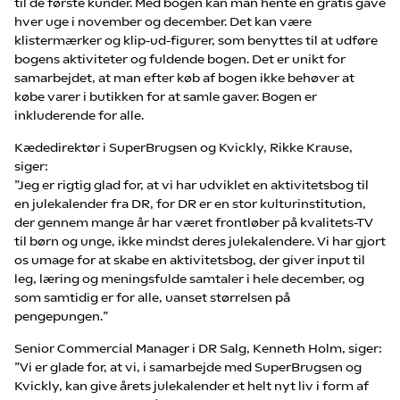
til de første kunder. Med bogen kan man hente en gratis gave
hver uge i november og december. Det kan være
klistermærker og klip-ud-figurer, som benyttes til at udføre
bogens aktiviteter og fuldende bogen. Det er unikt for
samarbejdet, at man efter køb af bogen ikke behøver at
købe varer i butikken for at samle gaver. Bogen er
inkluderende for alle.
Kædedirektør i SuperBrugsen og Kvickly, Rikke Krause,
siger:
”Jeg er rigtig glad for, at vi har udviklet en aktivitetsbog til
en julekalender fra DR, for DR er en stor kulturinstitution,
der gennem mange år har været frontløber på kvalitets-TV
til børn og unge, ikke mindst deres julekalendere. Vi har gjort
os umage for at skabe en aktivitetsbog, der giver input til
leg, læring og meningsfulde samtaler i hele december, og
som samtidig er for alle, uanset størrelsen på
pengepungen.”
Senior Commercial Manager i DR Salg, Kenneth Holm, siger:
”Vi er glade for, at vi, i samarbejde med SuperBrugsen og
Kvickly, kan give årets julekalender et helt nyt liv i form af