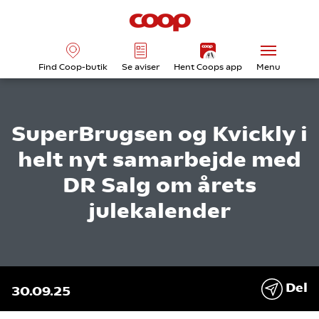
Find Coop-butik
Se aviser
Hent Coops app
Menu
SuperBrugsen og Kvickly i
helt nyt samarbejde med
DR Salg om årets
julekalender
Del
30.09.25