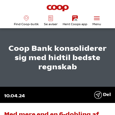
Find Coop-butik
Se aviser
Hent Coops app
Menu
Coop Bank konsoliderer
sig med hidtil bedste
regnskab
Del
10.04.24
Med mere end en 6-dobling af