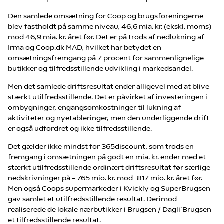
Den samlede omsætning for Coop og brugsforeningerne
blev fastholdt på samme niveau, 46,6 mia. kr. (ekskl. moms)
mod 46,9 mia. kr. året før. Det er på trods af nedlukning af
Irma og Coop.dk MAD, hvilket har betydet en
omsætningsfremgang på 7 procent for sammenlignelige
butikker og tilfredsstillende udvikling i markedsandel.
Men det samlede driftsresultat ender alligevel med at blive
stærkt utilfredsstillende. Det er påvirket af investeringen i
ombygninger, engangsomkostninger til lukning af
aktiviteter og nyetableringer, men den underliggende drift
er også udfordret og ikke tilfredsstillende.
Det gælder ikke mindst for 365discount, som trods en
fremgang i omsætningen på godt en mia. kr. ender med et
stærkt utilfredsstillende ordinært driftsresultat før særlige
nedskrivninger på – 765 mio. kr. mod -817 mio. kr. året før.
Men også Coops supermarkeder i Kvickly og SuperBrugsen
gav samlet et utilfredsstillende resultat. Derimod
realiserede de lokale nærbutikker i Brugsen / Dagli´Brugsen
et tilfredsstillende resultat.