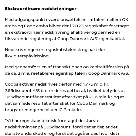
Ekstraordinære nedskrivninger
Med udgangspunkt i værdiansættelsen i aftalen mellem OK
amba og Coop amba bliver der i 2023 regnskabet foretaget
en ekstraordinær nedskrivning af aktiver og dermed en
tilsvarende regulering af Coop Danmark A/S’ egenkapital.
Nedskrivningen er regnskabsteknisk og har ikke
likviditetspåvirkning.
Med gennemførslen af transaktionen og kapitaltilførslen på
de ca. 2 mia. reetableres egenkapitalen i Coop Danmark A/S.
Coops aktiver nedskrives derfor med 1.775 mio. kr.
365discount A/S bærer deres del heraf, hvilket betyder, at
365discount får et resultat efter skat på – 1,6 mia. kr. og at
det samlede resultat efter skat for Coop Danmark og
brugsforeningerne bliver -2,3 mia. kr.
”Vi har regnskabsteknisk foretaget de største
nedskrivninger på 365discount, fordi det er der, at det
største underskud er og fordi det også er der, hvor det i