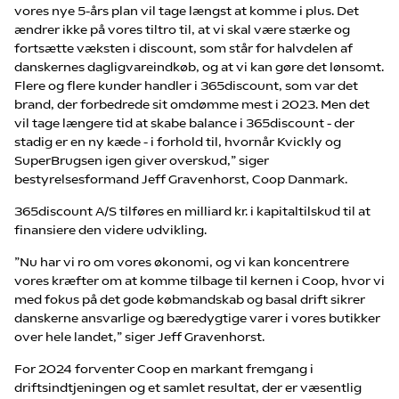
vores nye 5-års plan vil tage længst at komme i plus. Det
ændrer ikke på vores tiltro til, at vi skal være stærke og
fortsætte væksten i discount, som står for halvdelen af
danskernes dagligvareindkøb, og at vi kan gøre det lønsomt.
Flere og flere kunder handler i 365discount, som var det
brand, der forbedrede sit omdømme mest i 2023. Men det
vil tage længere tid at skabe balance i 365discount - der
stadig er en ny kæde - i forhold til, hvornår Kvickly og
SuperBrugsen igen giver overskud,” siger
bestyrelsesformand Jeff Gravenhorst, Coop Danmark.
365discount A/S tilføres en milliard kr. i kapitaltilskud til at
finansiere den videre udvikling.
”Nu har vi ro om vores økonomi, og vi kan koncentrere
vores kræfter om at komme tilbage til kernen i Coop, hvor vi
med fokus på det gode købmandskab og basal drift sikrer
danskerne ansvarlige og bæredygtige varer i vores butikker
over hele landet,” siger Jeff Gravenhorst.
For 2024 forventer Coop en markant fremgang i
driftsindtjeningen og et samlet resultat, der er væsentlig