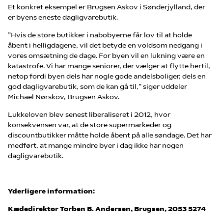
Et konkret eksempel er Brugsen Askov i Sønderjylland, der
er byens eneste dagligvarebutik.
”Hvis de store butikker i nabobyerne får lov til at holde
åbent i helligdagene, vil det betyde en voldsom nedgang i
vores omsætning de dage. For byen vil en lukning være en
katastrofe. Vi har mange seniorer, der vælger at flytte hertil,
netop fordi byen dels har nogle gode andelsboliger, dels en
god dagligvarebutik, som de kan gå til,” siger uddeler
Michael Nørskov, Brugsen Askov.
Lukkeloven blev senest liberaliseret i 2012, hvor
konsekvensen var, at de store supermarkeder og
discountbutikker måtte holde åbent på alle søndage. Det har
medført, at mange mindre byer i dag ikke har nogen
dagligvarebutik.
Yderligere information:
Kædedirektør Torben B. Andersen, Brugsen, 2053 5274