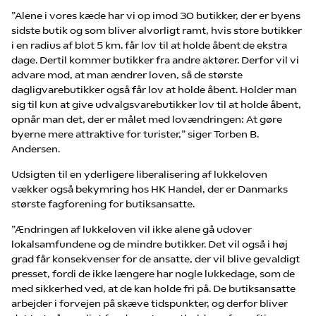
”Alene i vores kæde har vi op imod 30 butikker, der er byens
sidste butik og som bliver alvorligt ramt, hvis store butikker
i en radius af blot 5 km. får lov til at holde åbent de ekstra
dage. Dertil kommer butikker fra andre aktører. Derfor vil vi
advare mod, at man ændrer loven, så de største
dagligvarebutikker også får lov at holde åbent. Holder man
sig til kun at give udvalgsvarebutikker lov til at holde åbent,
opnår man det, der er målet med lovændringen: At gøre
byerne mere attraktive for turister,” siger Torben B.
Andersen.
Udsigten til en yderligere liberalisering af lukkeloven
vækker også bekymring hos HK Handel, der er Danmarks
største fagforening for butiksansatte.
”Ændringen af lukkeloven vil ikke alene gå udover
lokalsamfundene og de mindre butikker. Det vil også i høj
grad får konsekvenser for de ansatte, der vil blive gevaldigt
presset, fordi de ikke længere har nogle lukkedage, som de
med sikkerhed ved, at de kan holde fri på. De butiksansatte
arbejder i forvejen på skæve tidspunkter, og derfor bliver