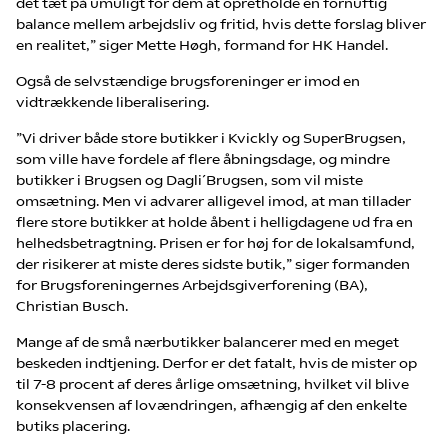
det tæt på umuligt for dem at opretholde en fornuftig
balance mellem arbejdsliv og fritid, hvis dette forslag bliver
en realitet,” siger Mette Høgh, formand for HK Handel.
Også de selvstændige brugsforeninger er imod en
vidtrækkende liberalisering.
”Vi driver både store butikker i Kvickly og SuperBrugsen,
som ville have fordele af flere åbningsdage, og mindre
butikker i Brugsen og Dagli´Brugsen, som vil miste
omsætning. Men vi advarer alligevel imod, at man tillader
flere store butikker at holde åbent i helligdagene ud fra en
helhedsbetragtning. Prisen er for høj for de lokalsamfund,
der risikerer at miste deres sidste butik,” siger formanden
for Brugsforeningernes Arbejdsgiverforening (BA),
Christian Busch.
Mange af de små nærbutikker balancerer med en meget
beskeden indtjening. Derfor er det fatalt, hvis de mister op
til 7-8 procent af deres årlige omsætning, hvilket vil blive
konsekvensen af lovændringen, afhængig af den enkelte
butiks placering.