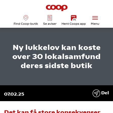
Find Coop-butik
Se aviser
Hent Coops app
Menu
Ny lukkelov kan koste
over 30 lokalsamfund
deres sidste butik
Del
07.02.25
Det kan få store konsekvenser