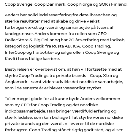
Coop Sverige, Coop Danmark, Coop Norge og SOK i Finland.
Anders har solid ledelseserfaring fra detailbranchen og
stærke resultater med at skabe og drive vækst,
forbrugervækst og -værdi og samarbejde på tværs af
landegrænser. Anders kommer fra rollen som CEO i
DollarStore & Big Dollar og har 20 års erfaring med indkøb,
kategori og logistik fra Rusta AB, ICA, Coop Trading,
InterCoop og fra butiks- og salgsroller i Coop Sverige og
Kavli i hans tidlige karriere.
Bestyrelsen er overbevist om, at han vil fortsætte med at
styrke Coop Tradings tre private brands – Coop, Xtra og
Änglamark – samt videreudvikle det nordiske samarbejde,
som i de seneste år er blevet væsentligt styrket.
"Vi er meget glade for at kunne byde Anders velkommen
som ny CEO for Coop Trading og det nordiske
indkøbssamarbejde. Han bringer værdifuld erfaring og
stærk ledelse, som kan bidrage til at styrke vores nordiske
private brands og den værdi, vi leverer til de nordiske
forbrugere. Coop Trading står et rigtig godt sted, og vi ser