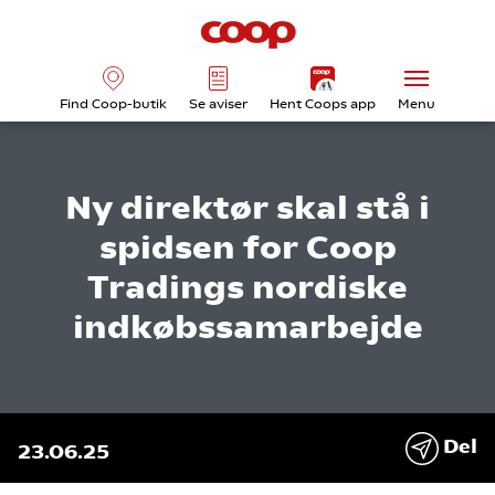
Find Coop-butik
Se aviser
Hent Coops app
Menu
Ny direktør skal stå i
spidsen for Coop
Tradings nordiske
indkøbssamarbejde
Del
23.06.25