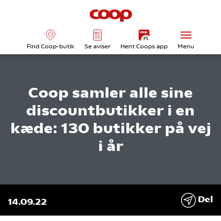
Find Coop-butik
Se aviser
Hent Coops app
Menu
Coop samler alle sine
discountbutikker i en
kæde: 130 butikker på vej
i år
Del
14.09.22