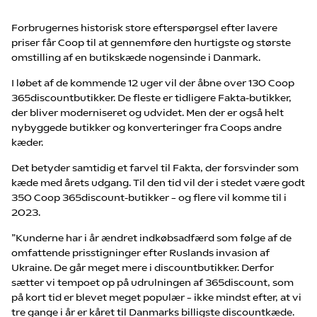
Forbrugernes historisk store efterspørgsel efter lavere
priser får Coop til at gennemføre den hurtigste og største
omstilling af en butikskæde nogensinde i Danmark.
I løbet af de kommende 12 uger vil der åbne over 130 Coop
365discountbutikker. De fleste er tidligere Fakta-butikker,
der bliver moderniseret og udvidet. Men der er også helt
nybyggede butikker og konverteringer fra Coops andre
kæder.
Det betyder samtidig et farvel til Fakta, der forsvinder som
kæde med årets udgang. Til den tid vil der i stedet være godt
350 Coop 365discount-butikker – og flere vil komme til i
2023.
”Kunderne har i år ændret indkøbsadfærd som følge af de
omfattende prisstigninger efter Ruslands invasion af
Ukraine. De går meget mere i discountbutikker. Derfor
sætter vi tempoet op på udrulningen af 365discount, som
på kort tid er blevet meget populær – ikke mindst efter, at vi
tre gange i år er kåret til Danmarks billigste discountkæde.