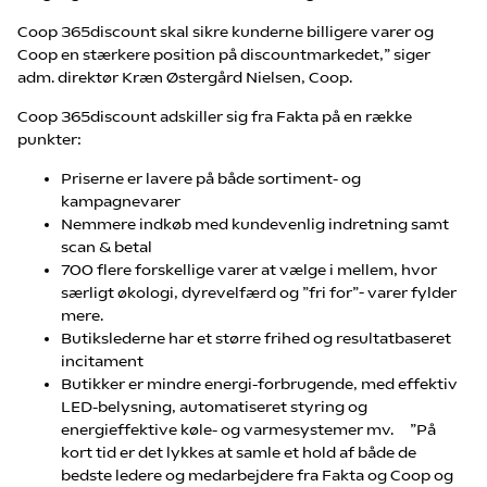
Coop 365discount skal sikre kunderne billigere varer og
Coop en stærkere position på discountmarkedet,” siger
adm. direktør Kræn Østergård Nielsen, Coop.
Coop 365discount adskiller sig fra Fakta på en række
punkter:
Priserne er lavere på både sortiment- og
kampagnevarer
Nemmere indkøb med kundevenlig indretning samt
scan & betal
700 flere forskellige varer at vælge i mellem, hvor
særligt økologi, dyrevelfærd og ”fri for”- varer fylder
mere.
Butikslederne har et større frihed og resultatbaseret
incitament
Butikker er mindre energi-forbrugende, med effektiv
LED-belysning, automatiseret styring og
energieffektive køle- og varmesystemer mv. ”På
kort tid er det lykkes at samle et hold af både de
bedste ledere og medarbejdere fra Fakta og Coop og