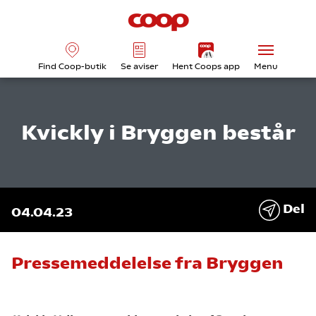
Find Coop-butik
Se aviser
Hent Coops app
Menu
Kvickly i Bryggen består
Del
04.04.23
Pressemeddelelse fra Bryggen