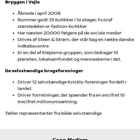
Bryggen i Vejle
Åbnede i april 2008
Rummer godt 35 butikker i to etager, hvoraf
størstedelen er fashion-butikker
Har næsten 20.000 følgere på de sociale medier
Drives af Steen & Strøm, der står bag en række danske
indkøbscentre
Er en del af Klépierre-gruppen, som bidrager til
planeten, lokalsamfundet og menneskerne i det.
De selvstændige brugsforeninger
Driver 12 selvstændige Kvickly-foreninger fordelt i
landet.
Driver forretninger, der spænder fra en encifret til
trecifret millionomsætning.
Tæller repræsentanter fra både selvstændige
Coop Medlem