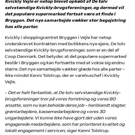
Kvickly Vejle er netop blevet opkøbt af De tolv
selvstændige Kvickly-brugsforeninger, og dermed vil
det populære supermarked fortsat være at finde i
Bryggen. Det nye samarbejde vækker stor begejstring
hos alle parter.
Kvickly i shoppingcentret Bryggen i Vejle har netop
underskrevet kontrakten med butikkens nye ejere, De tolv
selvstændige Kvickly-brugsforeninger, som er en del af
Coop Danmark. Det betyder, at det populære supermarked
består i Bryggen og kan fortsætte med at vokse sig endnu
større. Det nye samarbejde vækker glæde hos alle parter –
ikke mindst Kenni Tolstrup, der er varehuschef i Kvickly
Vejle.
–
Det er helt fantastisk, at De tolv selvstændige Kvickly-
brugsforeninger tror på vores forretning og vores 80
ansatte, som nu kan beholde deres job – heriblandt slagter,
grøntarbejdere, kassemedarbejdere og vores 30
ungarbejdere. Vi kunne ikke have gjort det uden vores
engagerede medarbejdere, som har prioriteret kvalitet og
lokalt engagement i servicen
, siger Kenni Tolstrup.