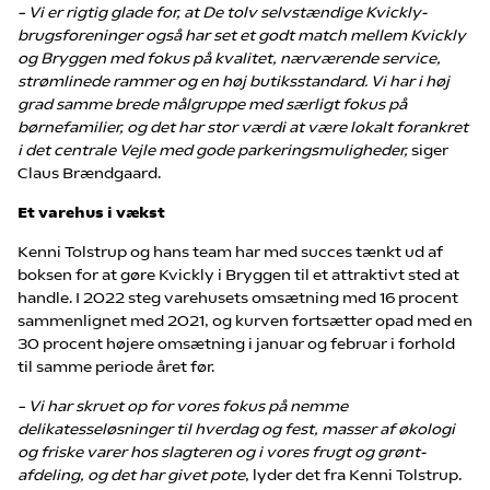
– Vi er rigtig glade for, at De tolv selvstændige Kvickly-
brugsforeninger også har set et godt match mellem Kvickly
og Bryggen med fokus på kvalitet, nærværende service,
strømlinede rammer og en høj butiksstandard. Vi har i høj
grad samme brede målgruppe med særligt fokus på
børnefamilier, og det har stor værdi at være lokalt forankret
i det centrale Vejle med gode parkeringsmuligheder,
siger
Claus Brændgaard.
Et varehus i vækst
Kenni Tolstrup og hans team har med succes tænkt ud af
boksen for at gøre Kvickly i Bryggen til et attraktivt sted at
handle. I 2022 steg varehusets omsætning med 16 procent
sammenlignet med 2021, og kurven fortsætter opad med en
30 procent højere omsætning i januar og februar i forhold
til samme periode året før.
– Vi har skruet op for vores fokus på nemme
delikatesseløsninger til hverdag og fest, masser af økologi
og friske varer hos slagteren og i vores frugt og grønt-
afdeling, og det har givet pote
, lyder det fra Kenni Tolstrup.