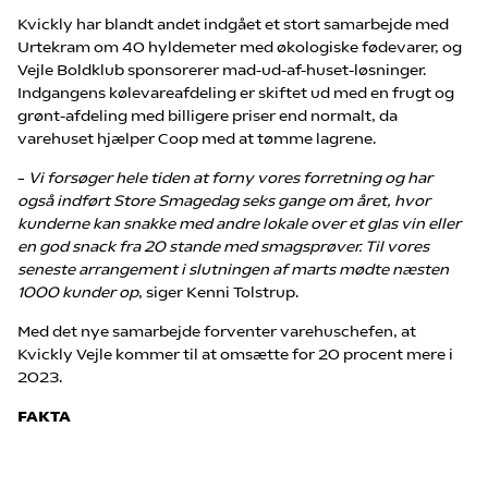
Kvickly har blandt andet indgået et stort samarbejde med
Urtekram om 40 hyldemeter med økologiske fødevarer, og
Vejle Boldklub sponsorerer mad-ud-af-huset-løsninger.
Indgangens kølevareafdeling er skiftet ud med en frugt og
grønt-afdeling med billigere priser end normalt, da
varehuset hjælper Coop med at tømme lagrene.
–
Vi forsøger hele tiden at forny vores forretning og har
også indført Store Smagedag seks gange om året, hvor
kunderne kan snakke med andre lokale over et glas vin eller
en god snack fra 20 stande med smagsprøver. Til vores
seneste arrangement i slutningen af marts mødte næsten
1000 kunder op
, siger Kenni Tolstrup.
Med det nye samarbejde forventer varehuschefen, at
Kvickly Vejle kommer til at omsætte for 20 procent mere i
2023.
FAKTA