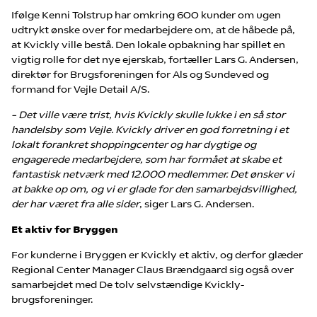
Ifølge Kenni Tolstrup har omkring 600 kunder om ugen
udtrykt ønske over for medarbejdere om, at de håbede på,
at Kvickly ville bestå. Den lokale opbakning har spillet en
vigtig rolle for det nye ejerskab, fortæller Lars G. Andersen,
direktør for Brugsforeningen for Als og Sundeved og
formand for Vejle Detail A/S.
– Det ville være trist, hvis Kvickly skulle lukke i en så stor
handelsby som Vejle. Kvickly driver en god forretning i et
lokalt forankret shoppingcenter og har dygtige og
engagerede medarbejdere, som har formået at skabe et
fantastisk netværk med 12.000 medlemmer. Det ønsker vi
at bakke op om, og vi er glade for den samarbejdsvillighed,
der har været fra alle sider
, siger Lars G. Andersen.
Et aktiv for Bryggen
For kunderne i Bryggen er Kvickly et aktiv, og derfor glæder
Regional Center Manager Claus Brændgaard sig også over
samarbejdet med De tolv selvstændige Kvickly-
brugsforeninger.