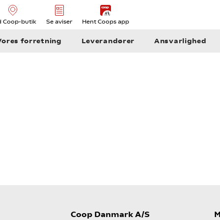
d Coop-butik
Se aviser
Hent Coops app
Vores forretning
Leverandører
Ansvarlighed
Coop Danmark A/S
M