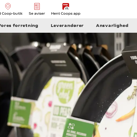
d Coop-butik
Se aviser
Hent Coops app
Vores forretning
Leverandører
Ansvarlighed