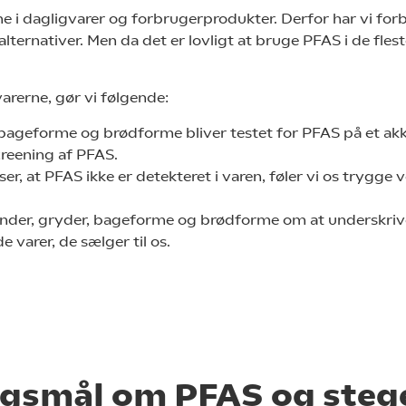
e i dagligvarer og forbrugerprodukter. Derfor har vi forb
alternativer. Men da det er lovligt at bruge PFAS i de fles
varerne, gør vi følgende:
r, bageforme og brødforme bliver testet for PFAS på et ak
creening af PFAS.
iser, at PFAS ikke er detekteret i varen, føler vi os trygg
pander, gryder, bageforme og brødforme om at underskriv
e varer, de sælger til os.
ørgsmål om PFAS og ste