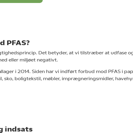
d PFAS?
tighedsprincip. Det betyder, at vi tilstræber at udfase o
d eller miljøet negativt.
ager i 2014. Siden har vi indført forbud mod PFAS i pap
l, sko, boligtekstil, møbler, imprægneringsmidler, havehyn
g indsats