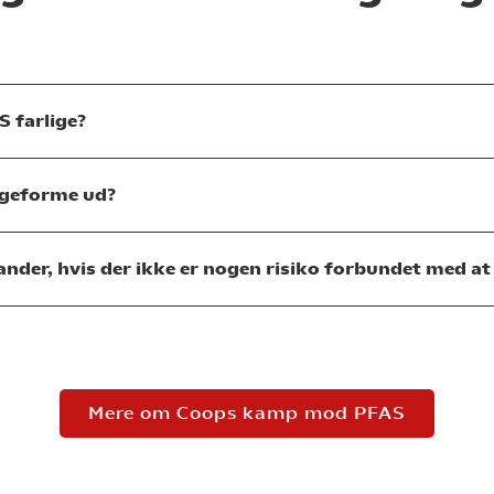
 farlige?
ageforme ud?
ander, hvis der ikke er nogen risiko forbundet med a
Mere om Coops kamp mod PFAS