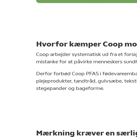
Hvorfor kæmper Coop mo
Coop arbejder systematisk ud fra et forsig
mistanke for at påvirke menneskers sundhe
Derfor forbød Coop PFAS i fødevareemball
plejeprodukter, tandtråd, gulvsæbe, teksti
stegepander og bageforme.
Mærkning kræver en særli