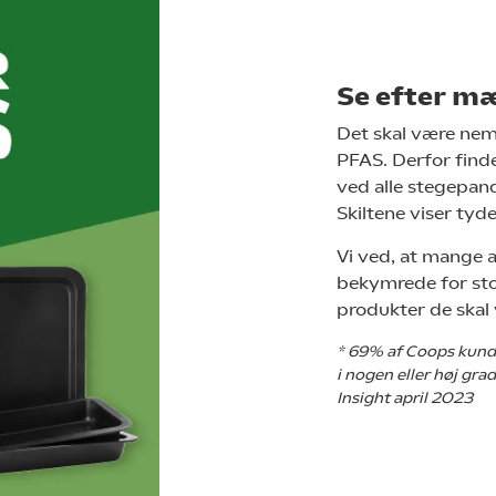
Se efter m
Det skal være nem
PFAS. Derfor fin
ved alle stegepan
Skiltene viser tyde
Vi ved, at mange a
bekymrede for stof
produkter de skal
* 69% af Coops kund
i nogen eller høj gr
Insight april 2023