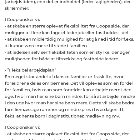
(arbejdstiden), end det er indholdet (lederfagligheden), der
skræmmer.
I Coop ønsker vi:
- at skabe en større oplevet fleksibilitet fra Coops side, der
muliggør at flere kan tage et lederjob eller fastholdes i det
- at skabe en midlertidig mulighed for at gå ned i tid for f.eks.
at kunne være mere til stede i familien
- at ledelsen selv ser fleksibiliteten som en styrke, der øger
muligheden for både at tiltrække og fastholde ledere
• ”Fleksibel arbejdsplan”
En meget stor andel af danske familier er fraskilte, hvor
forældrene deles om børnene. Det vil opleves som en fordel
for familien, hvis man som forælder kan arbejde mere i den
uge, hvor man har sine børn mindre, for så at arbejde mindre
i den uge hvor man har sine børn mere. Dette vil skabe bedre
familiemæssige rammer og mindre pres i hverdagen ift.
f.eks. at hente børn i daginstitutioner, madlavning mv.
I Coop ønsker vi:
- at skabe en større oplevet fleksibilitet fra Coops side, der