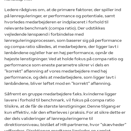
Ledere rådgives om, at de primære faktorer, der spiller ind
på lønreguleringer, er performance og potentiale, samt
hvorledes medarbejderen er indplaceret i forhold til
relevante benchmark (compa ratio). Der udstikkes
vejledende lønspænd i forbindelse med
lønreguleringsprocessen, som baserer sig på performance
og compa ratio således, at medarbejdere, der ligger lavt i
lønbåndene og/eller har en høj performance, opnår de
højeste lønstigninger. Ved at holde fokus på compa ratio og
performance som eneste parametre sikrer vi dels en
”korrekt” aflønning af vores medarbejdere med høj
performance, og dels at medarbejdere, som ligger lavt i
lønbåndene, bliver løftet mod en ”korrekt” aflønning.
Såfremt en gruppe medarbejdere f.eks. kvinderne ligger
lavere i forhold til benchmark, vil fokus på compa ratio
tilsikre, at de får de største lønstigninger. Denne tilgang er
kun effektiv, når den efterleves i praksis. For at sikre dette er
der dels valideringer af lønreguleringerne til
direktionsniveau, bistået af HR-partnerne, hvor ”skævheder”
udfordres. Direktionen modtager ligeledes en samlet