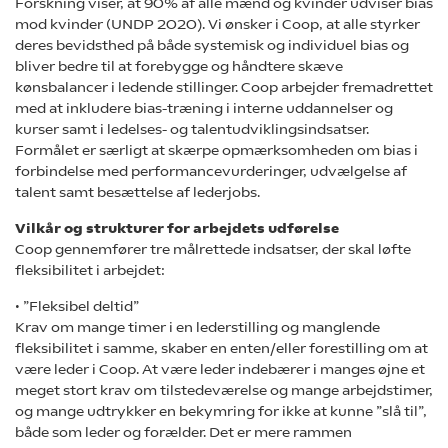
Forskning viser, at 90% af alle mænd og kvinder udviser bias
mod kvinder (UNDP 2020). Vi ønsker i Coop, at alle styrker
deres bevidsthed på både systemisk og individuel bias og
bliver bedre til at forebygge og håndtere skæve
kønsbalancer i ledende stillinger. Coop arbejder fremadrettet
med at inkludere bias-træning i interne uddannelser og
kurser samt i ledelses- og talentudviklingsindsatser.
Formålet er særligt at skærpe opmærksomheden om bias i
forbindelse med performancevurderinger, udvælgelse af
talent samt besættelse af lederjobs.
Vilkår og strukturer for arbejdets udførelse
Coop gennemfører tre målrettede indsatser, der skal løfte
fleksibilitet i arbejdet:
• ”Fleksibel deltid”
Krav om mange timer i en lederstilling og manglende
fleksibilitet i samme, skaber en enten/eller forestilling om at
være leder i Coop. At være leder indebærer i manges øjne et
meget stort krav om tilstedeværelse og mange arbejdstimer,
og mange udtrykker en bekymring for ikke at kunne ”slå til”,
både som leder og forælder. Det er mere rammen