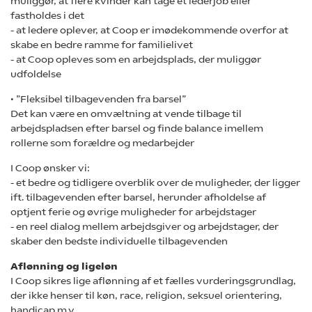
muliggør, at flere kvinder kan tage et lederjob eller
fastholdes i det
- at ledere oplever, at Coop er imødekommende overfor at
skabe en bedre ramme for familielivet
- at Coop opleves som en arbejdsplads, der muliggør
udfoldelse
• ”Fleksibel tilbagevenden fra barsel”
Det kan være en omvæltning at vende tilbage til
arbejdspladsen efter barsel og finde balance imellem
rollerne som forældre og medarbejder
I Coop ønsker vi:
- et bedre og tidligere overblik over de muligheder, der ligger
ift. tilbagevenden efter barsel, herunder afholdelse af
optjent ferie og øvrige muligheder for arbejdstager
- en reel dialog mellem arbejdsgiver og arbejdstager, der
skaber den bedste individuelle tilbagevenden
Aflønning og ligeløn
I Coop sikres lige aflønning af et fælles vurderingsgrundlag,
der ikke henser til køn, race, religion, seksuel orientering,
handicap m.v.