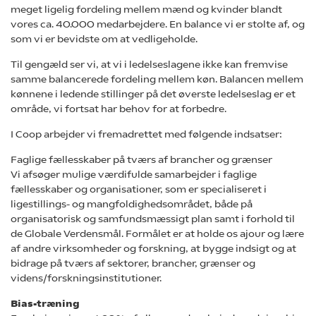
meget ligelig fordeling mellem mænd og kvinder blandt
vores ca. 40.000 medarbejdere. En balance vi er stolte af, og
som vi er bevidste om at vedligeholde.
Til gengæld ser vi, at vi i ledelseslagene ikke kan fremvise
samme balancerede fordeling mellem køn. Balancen mellem
kønnene i ledende stillinger på det øverste ledelseslag er et
område, vi fortsat har behov for at forbedre.
I Coop arbejder vi fremadrettet med følgende indsatser:
Faglige fællesskaber på tværs af brancher og grænser
Vi afsøger mulige værdifulde samarbejder i faglige
fællesskaber og organisationer, som er specialiseret i
ligestillings- og mangfoldighedsområdet, både på
organisatorisk og samfundsmæssigt plan samt i forhold til
de Globale Verdensmål. Formålet er at holde os ajour og lære
af andre virksomheder og forskning, at bygge indsigt og at
bidrage på tværs af sektorer, brancher, grænser og
videns/forskningsinstitutioner.
Bias-træning