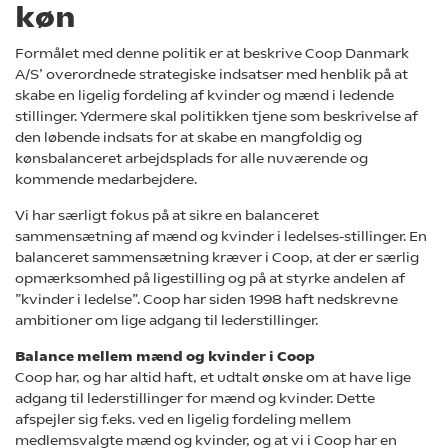
køn
Formålet med denne politik er at beskrive Coop Danmark
A/S’ overordnede strategiske indsatser med henblik på at
skabe en ligelig fordeling af kvinder og mænd i ledende
stillinger. Ydermere skal politikken tjene som beskrivelse af
den løbende indsats for at skabe en mangfoldig og
kønsbalanceret arbejdsplads for alle nuværende og
kommende medarbejdere.
Vi har særligt fokus på at sikre en balanceret
sammensætning af mænd og kvinder i ledelses-stillinger. En
balanceret sammensætning kræver i Coop, at der er særlig
opmærksomhed på ligestilling og på at styrke andelen af
”kvinder i ledelse”. Coop har siden 1998 haft nedskrevne
ambitioner om lige adgang til lederstillinger.
Balance mellem mænd og kvinder i Coop
Coop har, og har altid haft, et udtalt ønske om at have lige
adgang til lederstillinger for mænd og kvinder. Dette
afspejler sig f.eks. ved en ligelig fordeling mellem
medlemsvalgte mænd og kvinder, og at vi i Coop har en