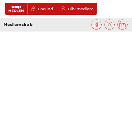
Log ind
Bliv medlem
Medlemskab