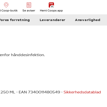
d Coop-butik
Se aviser
Hent Coops app
Vores forretning
Leverandører
Ansvarlighed
enfor hånddesinfektion.
250 ML - EAN 7340011480549 -
Sikkerhedsdatablad