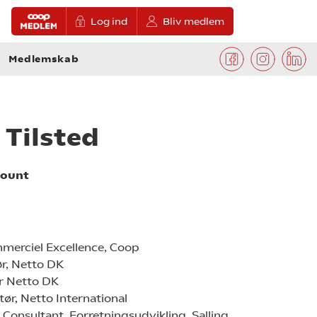
Log ind
Bliv medlem
Medlemskab
 Tilsted
count
mmerciel Excellence, Coop
ør, Netto DK
ør Netto DK
tør, Netto International
onsultant, Forretningsudvikling, Salling