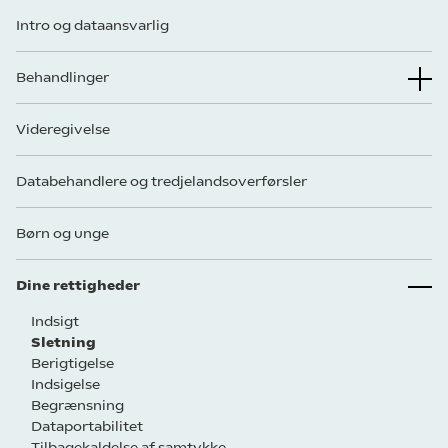
Intro og dataansvarlig
Behandlinger
Videregivelse
Databehandlere og tredjelandsoverførsler
Børn og unge
Dine rettigheder
Indsigt
Sletning
Berigtigelse
Indsigelse
Begrænsning
Dataportabilitet
Tilbagekaldelse af samtykke