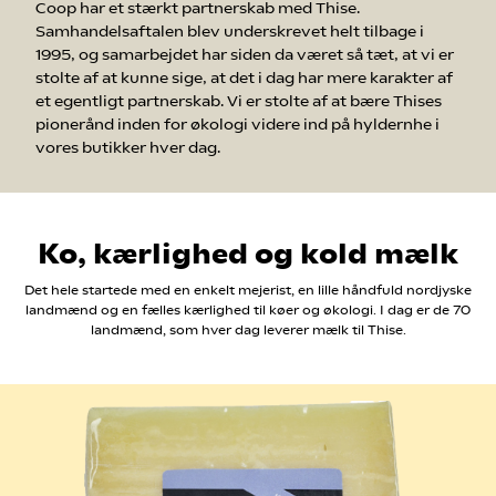
Coop har et stærkt partnerskab med Thise.
Samhandelsaftalen blev underskrevet helt tilbage i
1995, og samarbejdet har siden da været så tæt, at vi er
stolte af at kunne sige, at det i dag har mere karakter af
et egentligt partnerskab. Vi er stolte af at bære Thises
pionerånd inden for økologi videre ind på hyldernhe i
vores butikker hver dag.
Ko, kærlighed og kold mælk
Det hele startede med en enkelt mejerist, en lille håndfuld nordjyske
landmænd og en fælles kærlighed til køer og økologi. I dag er de 70
landmænd, som hver dag leverer mælk til Thise.