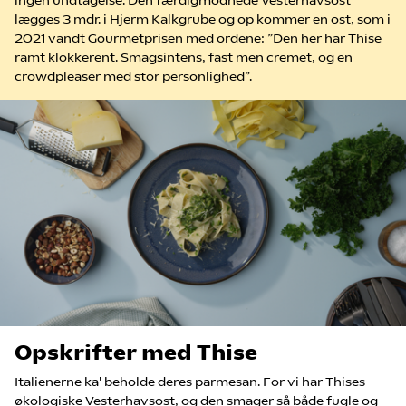
ingen undtagelse. Den færdigmodnede Vesterhavsost
lægges 3 mdr. i Hjerm Kalkgrube og op kommer en ost, som i
2021 vandt Gourmetprisen med ordene: ”Den her har Thise
ramt klokkerent. Smagsintens, fast men cremet, og en
crowdpleaser med stor personlighed”.
Opskrifter med Thise
Italienerne ka' beholde deres parmesan. For vi har Thises
økologiske Vesterhavsost, og den smager så både fugle og