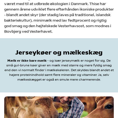
været med til at udbrede økologien i Danmark. Thise har
gennem årene udviklet flere efterhånden ikoniske produkter
- blandt andet skyr (der stadig laves på traditionel, islandsk
bakteriekultur), minimælk med lav fedtprocent og rigtig
god smag og den højtelskede Vesterhavsost, som modnes i
Bovbjerg ved Vesterhavet.
Jerseykøer og mælkeskæg
Mælk er ikke bare mælk
- og især jerseymælk er noget for sig. De
små gul-brune køer giver en mælk med større og mere fyldig smag
end den vi normalt finder i mælkekøleren. Det skyldes blandt andet et
højere proteinindhold samt flere mineraler og vitaminer. Ja, selv
mælkeskægget er også en smule mere charmerende.