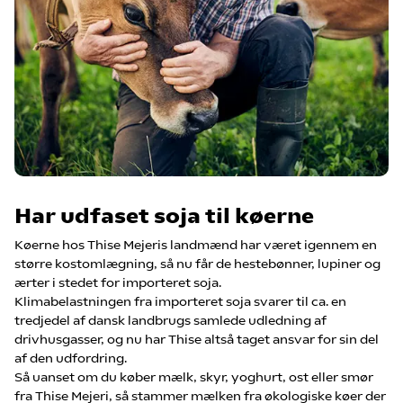
Har udfaset soja til køerne
Køerne hos Thise Mejeris landmænd har været igennem en
større kostomlægning, så nu får de hestebønner, lupiner og
ærter i stedet for importeret soja.
Klimabelastningen fra importeret soja svarer til ca. en
tredjedel af dansk landbrugs samlede udledning af
drivhusgasser, og nu har Thise altså taget ansvar for sin del
af den udfordring.
Så uanset om du køber mælk, skyr, yoghurt, ost eller smør
fra Thise Mejeri, så stammer mælken fra økologiske køer der