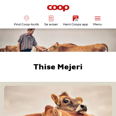
Find Coop-butik
Se aviser
Hent Coops app
Menu
Thise Mejeri