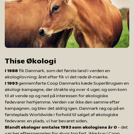
Thise Økologi
I 1988
fik Danmark, som det første land i verden en
økologilovning; året efter fik vi det røde Ø-mærke.
I 1993
gennemførte Coop Danmarks kæde SuperBrugsen en
økologi-kampagne, der strakte sig over 4 uger, og som kom
til at vende op og ned på interessen for økologiske
fødevarer herhjemme. Verden var ikke den samme efter
kampagnen, og blev det aldrig igen. Danmark røg op på en
førsteplads Worldwide i forhold til salget af økologiske
fødevarer, en plads, vi har bevaret siden.
Blandt økologer omtales 1993 som økologiens år 0
– det
var her efterspørgslen for alvor tog fart, ikke kun i Coop,