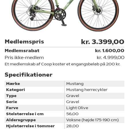
kr. 3.399,00
Medlemspris
Medlemsrabat
kr. 1.600,00
Pris ikke-medlem
kr. 4.999,00
Et medlemskab af Coop koster et engangsbeløb på 200 kr.
Specifikationer
Mærke
Mustang
Kategori
Mustang herrecykler
Type
Gravel
Serie
Gravel
Farve
Light Olive
Stelstørrelse i cm
56,00
Aldersgruppe
Voksne (højde 175-190 cm)
Hjulstørrelse i tommer
28,00