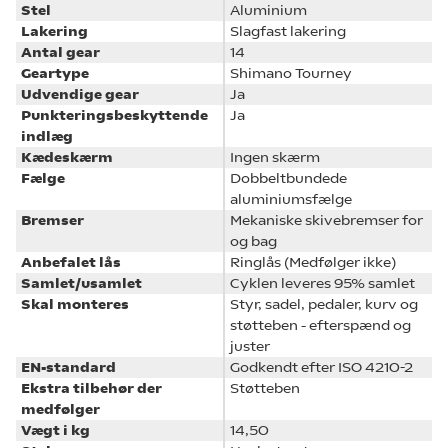
Stel
Aluminium
Lakering
Slagfast lakering
Antal gear
14
Geartype
Shimano Tourney
Udvendige gear
Ja
Punkteringsbeskyttende
Ja
indlæg
Kædeskærm
Ingen skærm
Fælge
Dobbeltbundede
aluminiumsfælge
Bremser
Mekaniske skivebremser for
og bag
Anbefalet lås
Ringlås (Medfølger ikke)
Samlet/usamlet
Cyklen leveres 95% samlet
Skal monteres
Styr, sadel, pedaler, kurv og
støtteben - efterspænd og
juster
EN-standard
Godkendt efter ISO 4210-2
Ekstra tilbehør der
Støtteben
medfølger
Vægt i kg
14,50