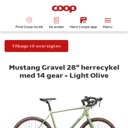
Find Coop-butik
Se aviser
Hent Coops app
Menu
Tilbage til oversigten
Mustang Gravel 28"
herrecykel
med 14 gear – Light Olive