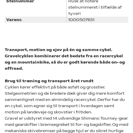
Stelnummer
Husk at notere
stelnummeret i tilfælde af
tyveri
Varenr.
1000507651
Transport, motion og sjov på én og samme cykel.
Gravelcyklen kombinerer det
bedste fra en racercykel
og en mountainbike, så du er godt kørende både on- og
offroad.
Brug til træning og transport året rundt
Cyklen kører effektivt på både asfalt og grusstier.
Stelgeometrien og de bredere dæk
giver dig mere komfort
sammenlignet med en almindelig racercykel. Derfor har du
en
cykel, som egner sig til transport i hverdagen samt
motion på landeveje og skovstier i
fritiden.
Gravel
er udstyret med 14 udvendige
Shimano
Tourney
-gear
med gearskifter i
bremsegrebet til for- og bagskifter. Og med
mekaniske skivebremser på begge hjul er
du sikret hurtige